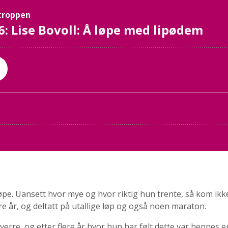
 løpe. Uansett hvor mye og hvor riktig hun trente, så kom 
ere år, og deltatt på utallige løp og også noen maraton.
erre, og etter flere år hvor hun har følt dette var hennes e