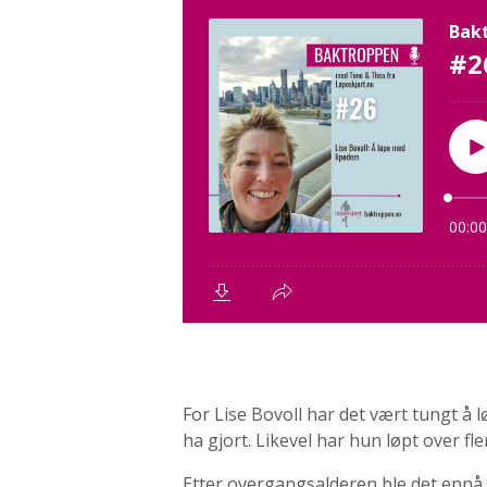
For Lise Bovoll har det vært tungt å
ha gjort. Likevel har hun løpt over fl
Etter overgangsalderen ble det ennå v