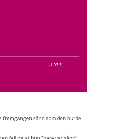
ikke fremgangen sånn som den burde
gen feil og at hun "bare var sånn",