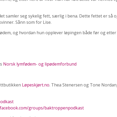
 samler seg sykelig fett, særlig i bena. Dette fettet er så o
vinner. Sånn som for Lise.
ipødem, og hvordan hun opplever løpingen både før og etter
os
Norsk lymfødem- og lipødemforbund
ettbutikken
Løpeskjørt.no
. Thea Stenersen og Tone Nordang
odkast
facebook.com/groups/baktroppenpodkast