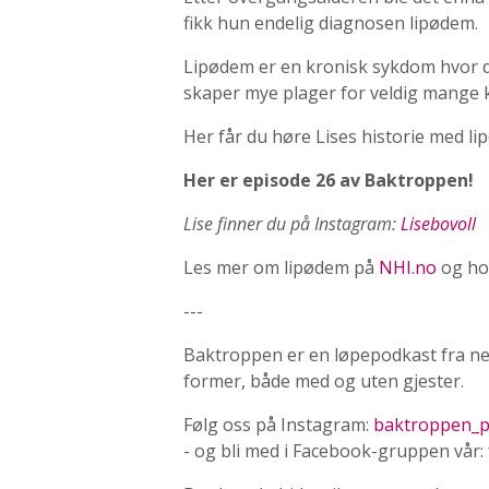
fikk hun endelig diagnosen lipødem.
Lipødem er en kronisk sykdom hvor det
skaper mye plager for veldig mange k
Her får du høre Lises historie med l
Her er episode 26 av Baktroppen!
Lise finner du på Instagram:
Lisebovoll
Les mer om lipødem på
NHI.no
og h
---
Baktroppen er en løpepodkast fra n
former, både med og uten gjester.
Følg oss på Instagram:
baktroppen_p
- og bli med i Facebook-gruppen vår: