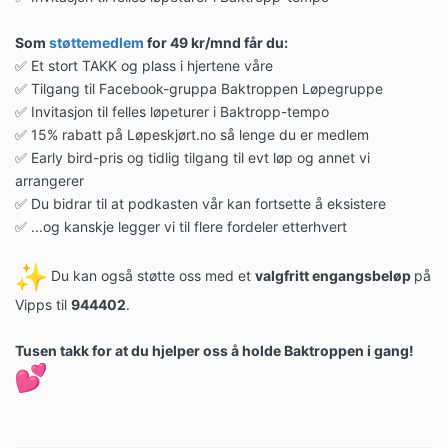
Som
støttemedlem
for 49 kr/mnd får du:
✅ Et stort TAKK og plass i hjertene våre
✅ Tilgang til Facebook-gruppa Baktroppen Løpegruppe
✅ Invitasjon til felles løpeturer i Baktropp-tempo
✅ 15% rabatt på Løpeskjørt.no så lenge du er medlem
✅ Early bird-pris og tidlig tilgang til evt løp og annet vi
arrangerer
✅ Du bidrar til at podkasten vår kan fortsette å eksistere
✅ ...og kanskje legger vi til flere fordeler etterhvert
Du kan også støtte oss med et
valgfritt engangsbeløp
på
Vipps til
944402
.
Tusen takk for at du hjelper oss å holde Baktroppen i gang!