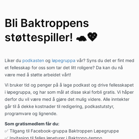
Bli Baktroppens
støttespiller! 🐢💖
Liker du
podkasten
og
løpegruppa
vår? Syns du det er fint med
et fellesskap for oss som tar det litt roligere? Da kan du nå
være med å støtte arbeidet vårt!
Vi bruker tid og penger på å lage podkast og drive fellesskapet
i løpegruppa, og har som mål at disse skal forbli gratis. Vi håper
derfor du vil være med å gjøre det mulig videre. Alle inntekter
går til å dekke kostnader til redigering, podkastutstyr,
programvare og lignende.
Som gratismedlem får du:
✅ Tilgang til Facebook-gruppa Baktroppen Løpegruppe
✅ Invitasjon til felles løpeturer i Baktropp-tempo